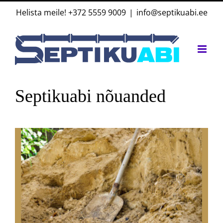
Skip
Helista meile!
+372 5559 9009
|
info@septikuabi.ee
to
content
Septikuabi nõuanded