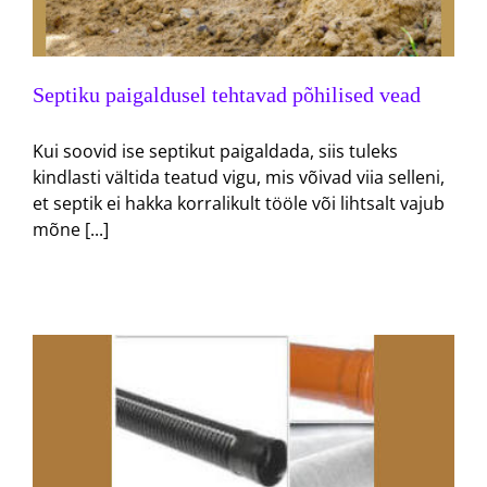
Septiku paigaldusel tehtavad põhilised vead
Kui soovid ise septikut paigaldada, siis tuleks
kindlasti vältida teatud vigu, mis võivad viia selleni,
et septik ei hakka korralikult tööle või lihtsalt vajub
mõne [...]