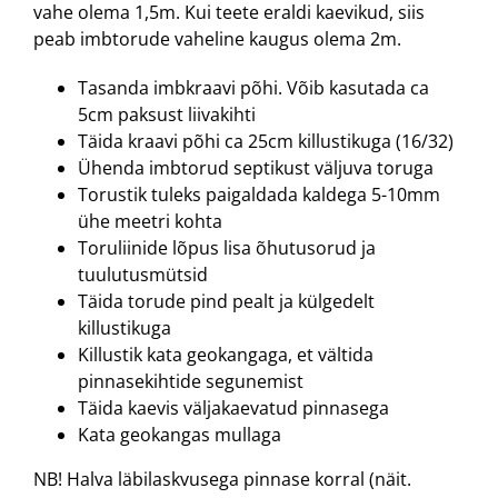
vahe olema 1,5m. Kui teete eraldi kaevikud, siis
peab imbtorude vaheline kaugus olema 2m.
Tasanda imbkraavi põhi. Võib kasutada ca
5cm paksust liivakihti
Täida kraavi põhi ca 25cm killustikuga (16/32)
Ühenda imbtorud septikust väljuva toruga
Torustik tuleks paigaldada kaldega 5-10mm
ühe meetri kohta
Toruliinide lõpus lisa õhutusorud ja
tuulutusmütsid
Täida torude pind pealt ja külgedelt
killustikuga
Killustik kata geokangaga, et vältida
pinnasekihtide segunemist
Täida kaevis väljakaevatud pinnasega
Kata geokangas mullaga
NB! Halva läbilaskvusega pinnase korral (näit.