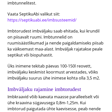
imbtunnelitest.
Vaata SeptikuAbi valikut siit:
https://septikuabi.ee/imbsusteemid/
Imbtorudest imbväljaku saab ehitada, kui krundil
on piisavalt ruumi. Imbtunnelid on
ruumisäästlikumad ja nende paigaldamiseks piisab
ka väiksemast maa-alast. Imbväljak rajatakse peale
septikut või biopuhastit.
Üks inimene tekitab päevas 100-150l reovett,
imbväljaku keskmist koormust arvestades, võiks
imbväljaku suurus ühe inimese kohta olla 3,5 m2.
Imbväljaku rajamine imbtorudest
Imbkraavid võib kaevata maasse paralleelselt või
ühe kraavina sügavusega 0,8m-1,25m. Kui
imbtorud paigutada ühte kaevisesse, peab nende