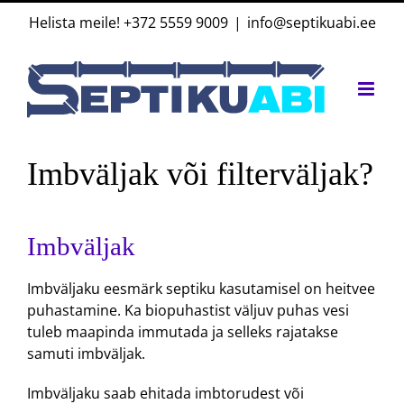
Skip
Helista meile!
+372 5559 9009
|
info@septikuabi.ee
to
content
Imbväljak või filterväljak?
Imbväljak
Imbväljaku eesmärk septiku kasutamisel on heitvee
puhastamine. Ka biopuhastist väljuv puhas vesi
tuleb maapinda immutada ja selleks rajatakse
samuti imbväljak.
Imbväljaku saab ehitada imbtorudest või