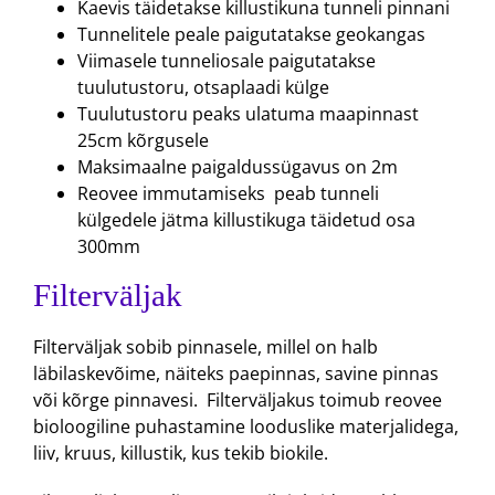
Kaevis täidetakse killustikuna tunneli pinnani
Tunnelitele peale paigutatakse geokangas
Viimasele tunneliosale paigutatakse
tuulutustoru, otsaplaadi külge
Tuulutustoru peaks ulatuma maapinnast
25cm kõrgusele
Maksimaalne paigaldussügavus on 2m
Reovee immutamiseks peab tunneli
külgedele jätma killustikuga täidetud osa
300mm
Filterväljak
Filterväljak sobib pinnasele, millel on halb
läbilaskevõime, näiteks paepinnas, savine pinnas
või kõrge pinnavesi. Filterväljakus toimub reovee
bioloogiline puhastamine looduslike materjalidega,
liiv, kruus, killustik, kus tekib biokile.