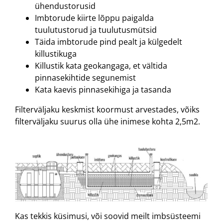
ühendustorusid
Imbtorude kiirte lõppu paigalda
tuulutustorud ja tuulutusmütsid
Täida imbtorude pind pealt ja külgedelt
killustikuga
Killustik kata geokangaga, et vältida
pinnasekihtide segunemist
Kata kaevis pinnasekihiga ja tasanda
Filterväljaku keskmist koormust arvestades, võiks
filterväljaku suurus olla ühe inimese kohta 2,5m2.
Kas tekkis küsimusi, või soovid meilt imbsüsteemi