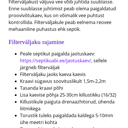
Filterväljakust väljuva vee võib juhtida suublasse.
Enne suublasse juhtimist peab olema paigaldatud
proovivõtukaev, kus on võimalik vee puhtust
kontrollida. Filterväljakule peab eelnema reovee
mehaaniline puhastus ehk septik.
Filterväljaku rajamine
Peale septikut paigalda jaotuskaev:
https://septikuabi.ee/jaotuskaev/
, sellele
järgneb filterväljak
Filterväljaku jaoks kaeva kaevis
Kraavi sügavus soovituslikult 1,5m-2,2m
Tasanda kraavi põhi
Lisa kaevise põhja 25-30cm killustikku (16/32)
Killustikule paiguta drenaazhitorud, ühenda
liitmikega
Torustik tuleks paigaldada kaldega 5-10mm
ühe meetri kohta