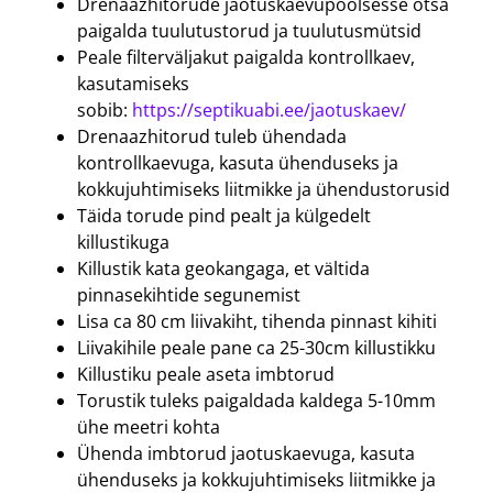
Drenaazhitorude jaotuskaevupoolsesse otsa
paigalda tuulutustorud ja tuulutusmütsid
Peale filterväljakut paigalda kontrollkaev,
kasutamiseks
sobib:
https://septikuabi.ee/jaotuskaev/
Drenaazhitorud tuleb ühendada
kontrollkaevuga, kasuta ühenduseks ja
kokkujuhtimiseks liitmikke ja ühendustorusid
Täida torude pind pealt ja külgedelt
killustikuga
Killustik kata geokangaga, et vältida
pinnasekihtide segunemist
Lisa ca 80 cm liivakiht, tihenda pinnast kihiti
Liivakihile peale pane ca 25-30cm killustikku
Killustiku peale aseta imbtorud
Torustik tuleks paigaldada kaldega 5-10mm
ühe meetri kohta
Ühenda imbtorud jaotuskaevuga, kasuta
ühenduseks ja kokkujuhtimiseks liitmikke ja