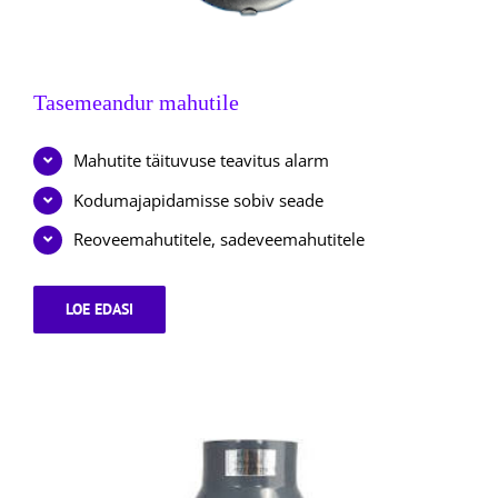
Tasemeandur mahutile
Mahutite täituvuse teavitus alarm
Kodumajapidamisse sobiv seade
Reoveemahutitele, sadeveemahutitele
LOE EDASI
TASEMEANDUR
MAHUTILE