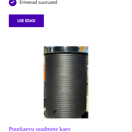
Erinevad suurused
LOE EDASI
PUURKAEVU
SEADMETE
MAA-
ALUNE
KAEV
Puurkaevu seadmete kaev