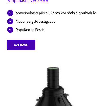
Biopuhasti NEO SBR
Annuspuhasti püsielukohta või nädalalõpukodule
Madal paigaldussügavus
Populaarne Eestis
LOE EDASI
BIOPUHASTI
NEO
SBR