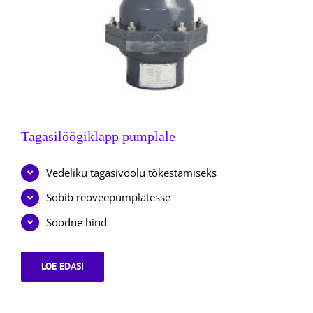
Tagasilöögiklapp pumplale
Vedeliku tagasivoolu tõkestamiseks
Sobib reoveepumplatesse
Soodne hind
LOE EDASI
TAGASILÖÖGIKLAPP
PUMPLALE