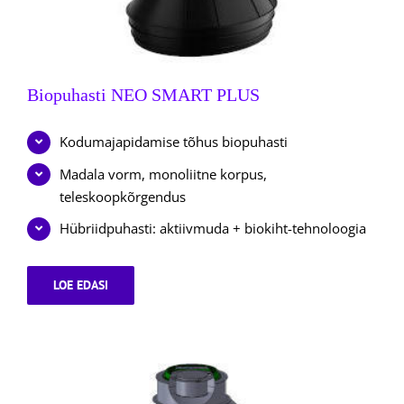
Biopuhasti NEO SMART PLUS
Kodumajapidamise tõhus biopuhasti
Madala vorm, monoliitne korpus,
teleskoopkõrgendus
Hübriidpuhasti: aktiivmuda + biokiht-tehnoloogia
LOE EDASI
BIOPUHASTI
NEO
SMART
PLUS