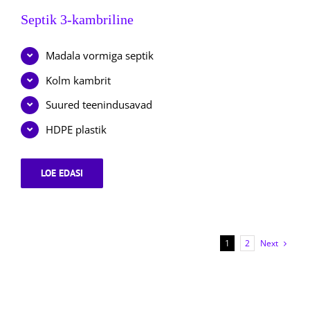
Septik 3-kambriline
Madala vormiga septik
Kolm kambrit
Suured teenindusavad
HDPE plastik
LOE EDASI
SEPTIK
3-
KAMBRILINE
Next
1
2