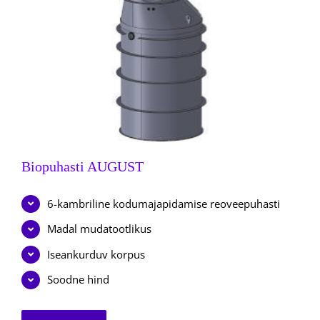
Biopuhasti AUGUST
6-kambriline kodumajapidamise reoveepuhasti
Madal mudatootlikus
Iseankurduv korpus
Soodne hind