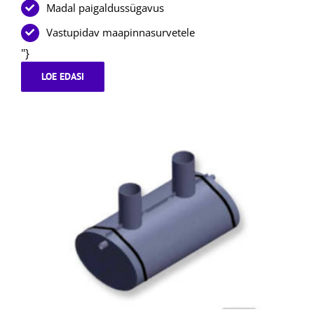
Madal paigaldussügavus
Vastupidav maapinnasurvetele
"}
LOE EDASI
SEPTIK
STRONG