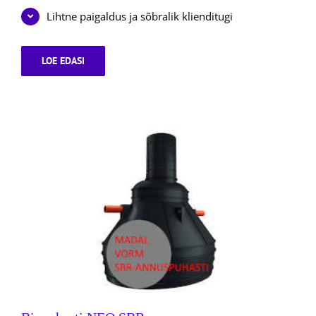
Lihtne paigaldus ja sõbralik klienditugi
LOE EDASI
IMBVÄLJAKUTE
KOMPLEKTID