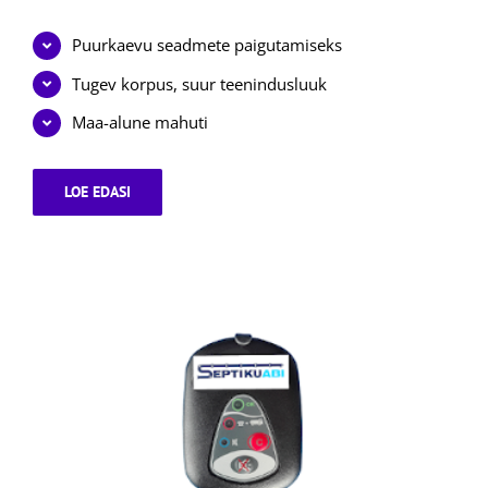
Puurkaevu seadmete paigutamiseks
Tugev korpus, suur teenindusluuk
Maa-alune mahuti
LOE EDASI
PUURKAEVU
SEADMETE
KAEV