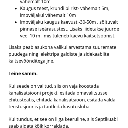
vähemalt 10m
Kaugus teest, krundi piirist- vähemalt 5m,
imbväljakul vähemalt 10m
Imbväljaku kaugus kaevust -30-50m , sõltuvalt
pinnase iseärasustest. Lisaks liidetakse juurde
veel 10 m , mis tuleneb kaevu kaitsetsoonist.
Lisaks peab asukoha valikul arvestama suuremate
puudega ning elektripaigaldiste ja sidekaablite
kaitsevöönditega jne.
Teine samm.
Kui seade on valitud, siis on vaja koostada
kanalisatsiooni projekt, esitada omavalitsusse
ehitusteatis, ehitada kanalisatsioon, esitada valda
teostusjoonis ja taotleda kasutusluba.
Kui tundus, et see on liiga keeruline, siis Septikuabi
saab aidata kõik korraldada.