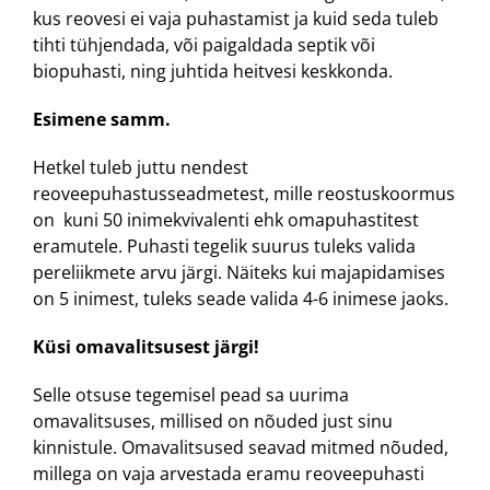
kus reovesi ei vaja puhastamist ja kuid seda tuleb
tihti tühjendada, või paigaldada septik või
biopuhasti, ning juhtida heitvesi keskkonda.
Esimene samm.
Hetkel tuleb juttu nendest
reoveepuhastusseadmetest, mille reostuskoormus
on kuni 50 inimekvivalenti ehk omapuhastitest
eramutele. Puhasti tegelik suurus tuleks valida
pereliikmete arvu järgi. Näiteks kui majapidamises
on 5 inimest, tuleks seade valida 4-6 inimese jaoks.
Küsi omavalitsusest järgi!
Selle otsuse tegemisel pead sa uurima
omavalitsuses, millised on nõuded just sinu
kinnistule. Omavalitsused seavad mitmed nõuded,
millega on vaja arvestada eramu reoveepuhasti