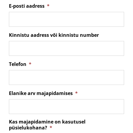
E-posti aadress
*
Kinnistu aadress või kinnistu number
Telefon
*
Elanike arv majapidamises
*
Kas majapidamine on kasutusel
püsielukohana?
*