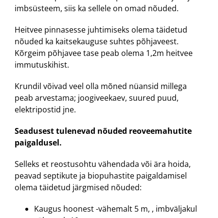
imbsüsteem, siis ka sellele on omad nõuded.
Heitvee pinnasesse juhtimiseks olema täidetud
nõuded ka kaitsekauguse suhtes põhjaveest.
Kõrgeim põhjavee tase peab olema 1,2m heitvee
immutuskihist.
Krundil võivad veel olla mõned nüansid millega
peab arvestama; joogiveekaev, suured puud,
elektripostid jne.
Seadusest tulenevad nõuded reoveemahutite
paigaldusel.
Selleks et reostusohtu vähendada või ära hoida,
peavad septikute ja biopuhastite paigaldamisel
olema täidetud järgmised nõuded:
Kaugus hoonest -vähemalt 5 m, , imbväljakul