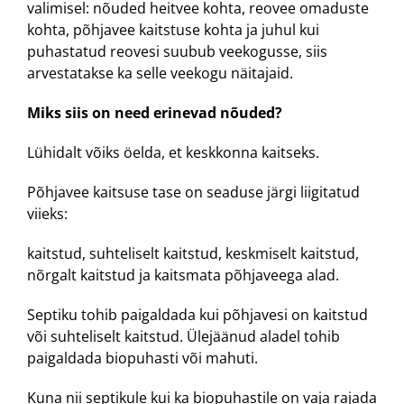
valimisel: nõuded heitvee kohta, reovee omaduste
kohta, põhjavee kaitstuse kohta ja juhul kui
puhastatud reovesi suubub veekogusse, siis
arvestatakse ka selle veekogu näitajaid.
Miks siis on need erinevad nõuded?
Lühidalt võiks öelda, et keskkonna kaitseks.
Põhjavee kaitsuse tase on seaduse järgi liigitatud
viieks:
kaitstud, suhteliselt kaitstud, keskmiselt kaitstud,
nõrgalt kaitstud ja kaitsmata põhjaveega alad.
Septiku tohib paigaldada kui põhjavesi on kaitstud
või suhteliselt kaitstud. Ülejäänud aladel tohib
paigaldada biopuhasti või mahuti.
Kuna nii septikule kui ka biopuhastile on vaja rajada