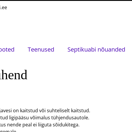
i.ee
ooted
Teenused
Septikuabi nõuanded
uhend
vesi on kaitstud või suhteliselt kaitstud.
tud ligipääsu võimalus tühjendusautole.
us nende peal ei liiguta sõidukitega.
rgemale.