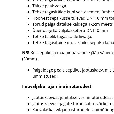
Täitke paak veega
Tehke tagasitäide kuni veetasemeni ümber 
Hoonest septikusse tulevad DN110 mm torud
Torud paigaldatakse kaldega 1-2cm meetri
Ühendage ka väljalasketoru DN110 mm
Tehke täielik tagasitäide liivaga.
Tehke tagasitäide mullakihile. Septiku koh
NB!
Kui septiku ja maapinna vahele jääb vähem k
(50mm).
Paigaldage peale septikut jaotuskaev, mis 
ummistused.
Imbväljaku rajamine imbtorudest:
Jaotuskaevust juhitakse vesi imbtorudesse,
Jaotuskaevust jagate torud kahte või kolme
Kaevake kaevik jaotustorudele läbimõõduga 