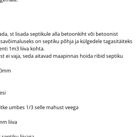
a, st lisada septikule alla betoonkiht või betoonist
 Lisavõimaluseks on septiku põhja ja külgedele tagasitäiteks
nti 1m3 liiva kohta.
ist ei vaja, seda aitavad maapinnas hoida ribid septiku
800mm
esi
äitke umbes 1/3 selle mahust veega
mm liiva
septiku liivaga.