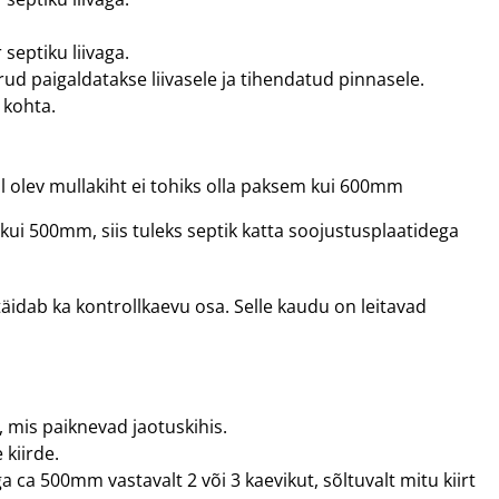
septiku liivaga.
 paigaldatakse liivasele ja tihendatud pinnasele.
 kohta.
al olev mullakiht ei tohiks olla paksem kui 600mm
ui 500mm, siis tuleks septik katta soojustusplaatidega
täidab ka kontrollkaevu osa. Selle kaudu on leitavad
 mis paiknevad jaotuskihis.
 kiirde.
ca 500mm vastavalt 2 või 3 kaevikut, sõltuvalt mitu kiirt