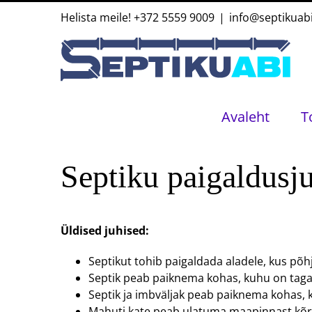
Skip
Helista meile!
+372 5559 9009
|
info@septikuab
to
content
Avaleht
T
Septiku paigaldusj
Üldised juhised:
Septikut tohib paigaldada aladele, kus põhja
Septik peab paiknema kohas, kuhu on taga
Septik ja imbväljak peab paiknema kohas, k
Mahuti kate peab ulatuma maapinnast kõ