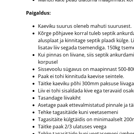
Paigaldus:
Kaeviku suurus oleneb mahuti suurusest.
Kõrge põhjavee korral tuleb septik ankurdad
alusplaat ja kinnitage septik plaadi külge.
lisatav liiv segada tsemendiga. 150kg tseme
Kui pinnas on liivane, siis septik ankurdam
korpusel
Sissevoolu sügavus on maapinnast 500-
Paak ei tohi kinnituda kaevise seintele.
Täitke kaeviku põhi 300mm paksuse liivaga
Liiv ei tohi sisaldada kive ega teravaid osak
Tasandage liivakiht
Asetage paak ettevalmistatud pinnale ja t
Tehke tagasitäide kuni veetasemeni
Tagasitäite külgtäidis on minimaalselt 200
Täitke paak 2/3 ulatuses veega
Tehke tagasitäide kuni veetasemeni ümber 