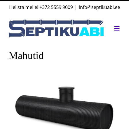
Skip
Helista meile!
+372 5559 9009
|
info@septikuabi.ee
to
content
Mahutid