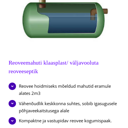
Reoveemahuti klaasplast/ väljavooluta
reoveeseptik
Reovee hoidmiseks mõeldud mahutid eramule
alates 2m3
Vähenõudlik keskkonna suhtes, sobib igasugusele
põhjaveekaitstusega alale
Kompaktne ja vastupidav reovee kogumispaak.