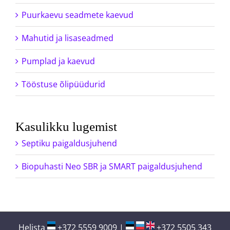
Puurkaevu seadmete kaevud
Mahutid ja lisaseadmed
Pumplad ja kaevud
Tööstuse õlipüüdurid
Kasulikku lugemist
Septiku paigaldusjuhend
Biopuhasti Neo SBR ja SMART paigaldusjuhend
Helista
+372 5559 9009
|
+372 5505 343