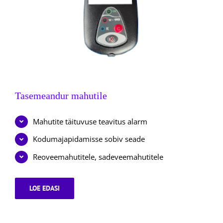
Tasemeandur mahutile
Mahutite täituvuse teavitus alarm
Kodumajapidamisse sobiv seade
Reoveemahutitele, sadeveemahutitele
LOE EDASI
TASEMEANDUR
MAHUTILE