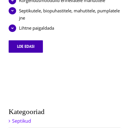
Kõrgendusmoodulid erinevatele mahutitele
Septikutele, biopuhastitele, mahutitele, pumplatele
jne
Lihtne paigaldada
LOE EDASI
KÕRGENDUSED
REOVEESEADMETELE
Kategooriad
Septikud