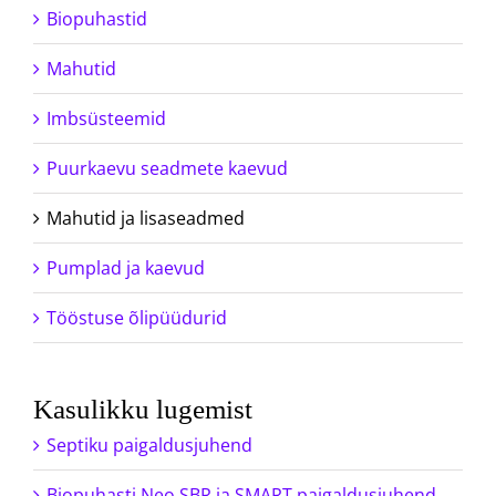
Biopuhastid
Mahutid
Imbsüsteemid
Puurkaevu seadmete kaevud
Mahutid ja lisaseadmed
Pumplad ja kaevud
Tööstuse õlipüüdurid
Kasulikku lugemist
Septiku paigaldusjuhend
Biopuhasti Neo SBR ja SMART paigaldusjuhend