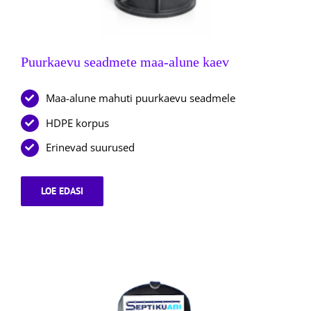
Puurkaevu seadmete maa-alune kaev
Maa-alune mahuti puurkaevu seadmele
HDPE korpus
Erinevad suurused
LOE EDASI
PUURKAEVU
SEADMETE
MAA-
ALUNE
KAEV