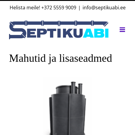
Skip
Helista meile!
+372 5559 9009
|
info@septikuabi.ee
to
content
Mahutid ja lisaseadmed