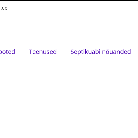
i.ee
ooted
Teenused
Septikuabi nõuanded