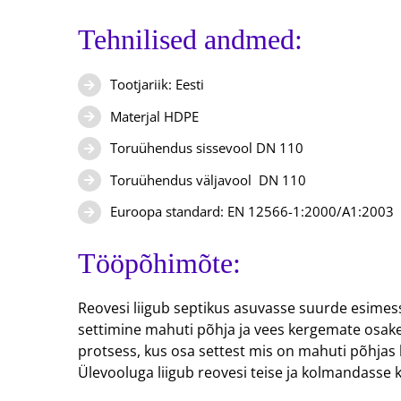
Tehnilised andmed:
Tootjariik: Eesti
Materjal HDPE
Toruühendus sissevool DN 110
Toruühendus väljavool DN 110
Euroopa standard: EN 12566-1:2000/A1:2003
Tööpõhimõte:
Reovesi liigub septikus asuvasse suurde esime
settimine mahuti põhja ja vees kergemate osak
protsess, kus osa settest mis on mahuti põhjas
Ülevooluga liigub reovesi teise ja kolmandasse 