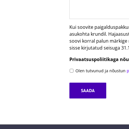
Kui soovite paigalduspakku
asukohta krundil. Hajaasu
soovi korral palun märkige
sisse kirjutatud seisuga 31.
Privaatsuspoliitikaga nõ
Olen tutvunud ja nõustun
p