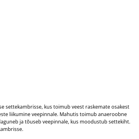
sse settekambrisse, kus toimub veest raskemate osakest
este liikumine veepinnale. Mahutis toimub anaeroobne
 laguneb ja tõuseb veepinnale, kus moodustub settekiht.
kambrisse.