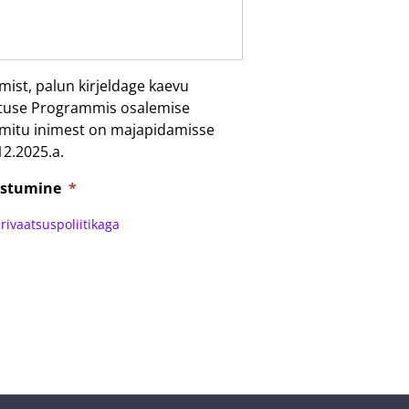
mist, palun kirjeldage kaevu
stuse Programmis osalemise
 mitu inimest on majapidamisse
12.2025.a.
ustumine
*
rivaatsuspoliitikaga