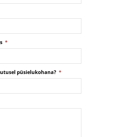
s
*
utusel püsielukohana?
*