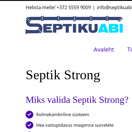
Skip
Helista meile!
+372 5559 9009
|
info@septikuab
to
content
Avaleht
T
Septik Strong
Miks valida Septik Strong?
Kolmekambriline süsteem
Hea vastupidavus maapinna survetele