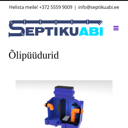
Skip
Helista meile!
+372 5559 9009
|
info@septikuabi.ee
to
content
Õlipüüdurid