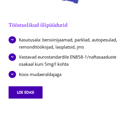
Tööstuslikud õlipüüdurid
Kasutusala: bensiinijaamad, parklad, autopesulad,
remonditöökojad, laoplatsid, jms
Vastavad eurostandardile EN858-1/naftasaaduste
osakaal kuni 5mg/l kohta
Koos mudaeraldajaga
LOE EDASI
TÖÖSTUSLIKUD
ÕLIPÜÜDURID