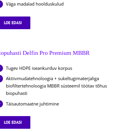
Väga madalad hoolduskulud
LOE EDASI
BIOPUHASTI
ELEKTRIVABA
NEO
ZERO
iopuhasti Delfin Pro Premium MBBR
Tugev HDPE iseankurduv korpus
Aktiivmudatehnoloogia + sukeltugimaterjaliga
biofiltertehnoloogia MBBR süsteemil töötav tõhus
biopuhasti
Täisautomaatne juhtimine
LOE EDASI
BIOPUHASTI
DELFIN