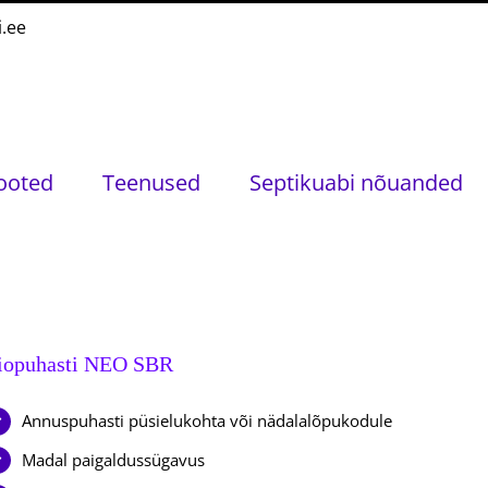
i.ee
ooted
Teenused
Septikuabi nõuanded
iopuhasti NEO SBR
Annuspuhasti püsielukohta või nädalalõpukodule
Madal paigaldussügavus