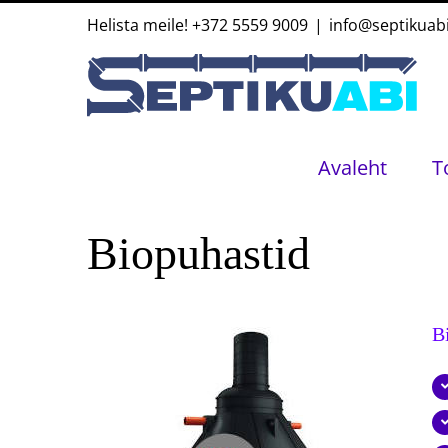
Skip
Helista meile!
+372 5559 9009
|
info@septikuab
to
content
Avaleht
T
Biopuhastid
B