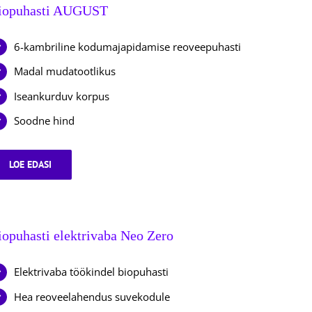
iopuhasti AUGUST
6-kambriline kodumajapidamise reoveepuhasti
Madal mudatootlikus
Iseankurduv korpus
Soodne hind
LOE EDASI
BIOPUHASTI
AUGUST
iopuhasti elektrivaba Neo Zero
Elektrivaba töökindel biopuhasti
Hea reoveelahendus suvekodule