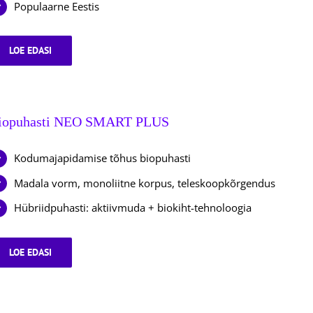
Populaarne Eestis
LOE EDASI
BIOPUHASTI
NEO
SBR
iopuhasti NEO SMART PLUS
Kodumajapidamise tõhus biopuhasti
Madala vorm, monoliitne korpus, teleskoopkõrgendus
Hübriidpuhasti: aktiivmuda + biokiht-tehnoloogia
LOE EDASI
BIOPUHASTI
NEO
SMART
PLUS