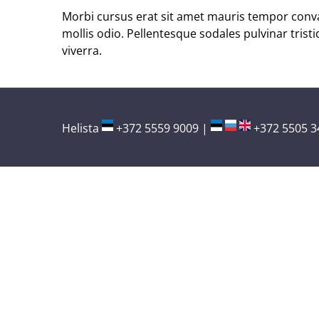
Morbi cursus erat sit amet mauris tempor conval
mollis odio. Pellentesque sodales pulvinar tris
viverra.
Helista
+372 5559 9009
|
+372 5505 3