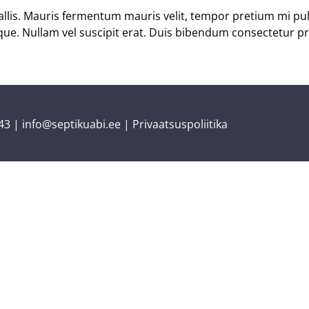
lis. Mauris fermentum mauris velit, tempor pretium mi pulv
tique. Nullam vel suscipit erat. Duis bibendum consectetur
43
|
info@septikuabi.ee
|
Privaatsuspoliitika