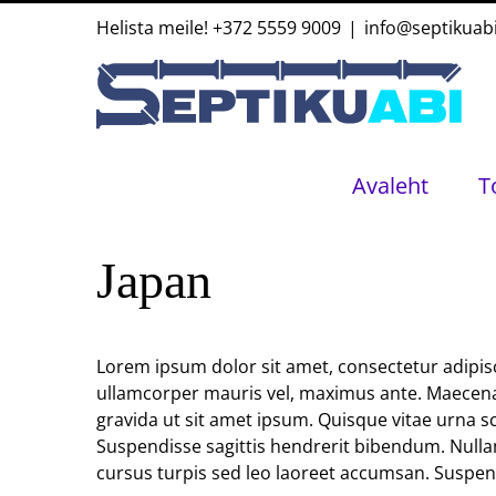
Skip
Helista meile!
+372 5559 9009
|
info@septikuab
to
content
Avaleht
T
Japan
Lorem ipsum dolor sit amet, consectetur adipisci
ullamcorper mauris vel, maximus ante. Maecenas 
gravida ut sit amet ipsum. Quisque vitae urna 
Suspendisse sagittis hendrerit bibendum. Nullam i
cursus turpis sed leo laoreet accumsan. Suspend