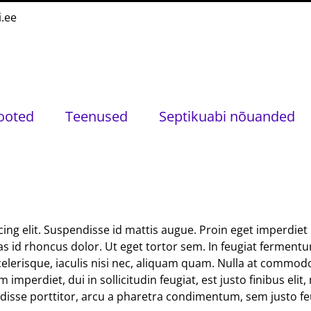
i.ee
ooted
Teenused
Septikuabi nõuanded
ng elit. Suspendisse id mattis augue. Proin eget imperdiet n
id rhoncus dolor. Ut eget tortor sem. In feugiat fermentum m
scelerisque, iaculis nisi nec, aliquam quam. Nulla at comm
mperdiet, dui in sollicitudin feugiat, est justo finibus eli
isse porttitor, arcu a pharetra condimentum, sem justo feug