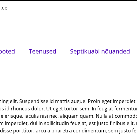
i.ee
ooted
Teenused
Septikuabi nõuanded
ng elit. Suspendisse id mattis augue. Proin eget imperdiet n
id rhoncus dolor. Ut eget tortor sem. In feugiat fermentum m
scelerisque, iaculis nisi nec, aliquam quam. Nulla at comm
mperdiet, dui in sollicitudin feugiat, est justo finibus eli
isse porttitor, arcu a pharetra condimentum, sem justo feug