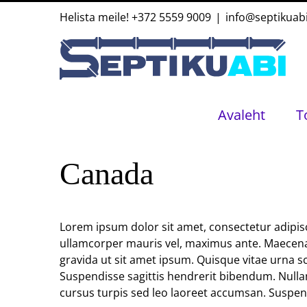
Skip
Helista meile!
+372 5559 9009
|
info@septikuab
to
content
Avaleht
T
Canada
Lorem ipsum dolor sit amet, consectetur adipisci
ullamcorper mauris vel, maximus ante. Maecenas 
gravida ut sit amet ipsum. Quisque vitae urna 
Suspendisse sagittis hendrerit bibendum. Nullam i
cursus turpis sed leo laoreet accumsan. Suspend