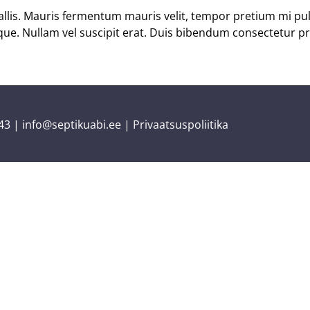
lis. Mauris fermentum mauris velit, tempor pretium mi pulv
tique. Nullam vel suscipit erat. Duis bibendum consectetur
43
|
info@septikuabi.ee
|
Privaatsuspoliitika