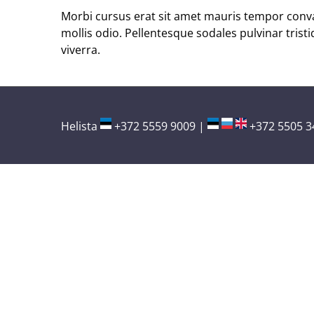
Morbi cursus erat sit amet mauris tempor conval
mollis odio. Pellentesque sodales pulvinar tris
viverra.
Helista
+372 5559 9009
|
+372 5505 3